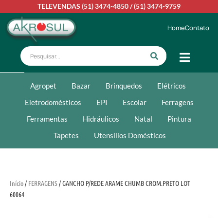
TELEVENDAS
(51) 3474-4850
/
(51) 3474-9759
Home
Contato
Agropet
Bazar
Brinquedos
Elétricos
Eletrodomésticos
EPI
Escolar
Ferragens
Ferramentas
Hidráulicos
Natal
Pintura
Tapetes
Utensílios Domésticos
Início
/
FERRAGENS
/ GANCHO P/REDE ARAME CHUMB CROM.PRETO LOT
60064