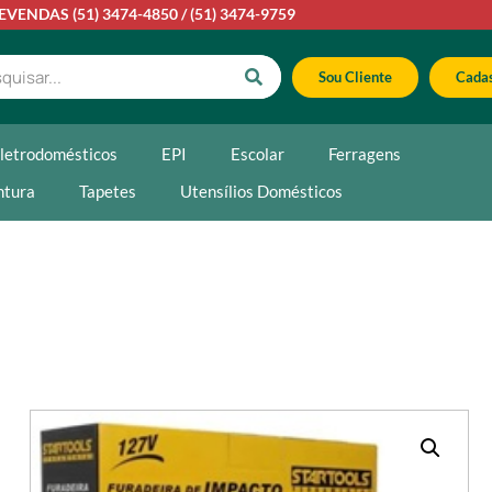
LEVENDAS
(51) 3474-4850
/
(51) 3474-9759
Sou Cliente
Cadas
letrodomésticos
EPI
Escolar
Ferragens
ntura
Tapetes
Utensílios Domésticos