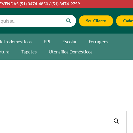
LEVENDAS
(51) 3474-4850
/
(51) 3474-9759
Sou Cliente
Cadas
letrodomésticos
EPI
Escolar
Ferragens
ntura
Tapetes
Utensílios Domésticos