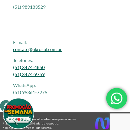
(51) 989183529
E-mail:
contato@akrosul.com.br
Telefones:
(51) 3474-4850
(51) 3474-9759
WhatsApp:
(51) 99361-7279
* Os preços podem ser alterados sem prévio aviso.
* Sujeito a disponibilidade de estoque.
* Imagens meramente ilustrativas.