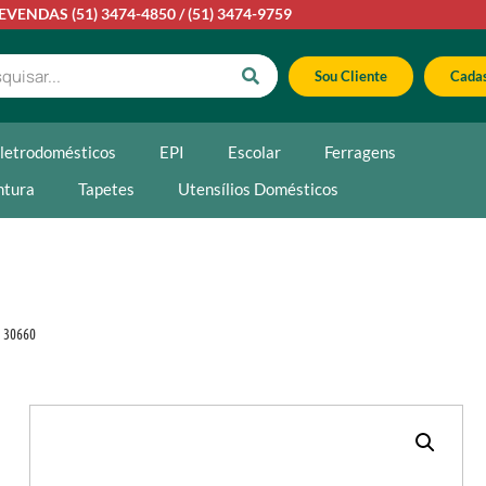
LEVENDAS
(51) 3474-4850
/
(51) 3474-9759
Sou Cliente
Cadas
letrodomésticos
EPI
Escolar
Ferragens
ntura
Tapetes
Utensílios Domésticos
 30660