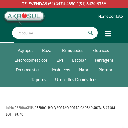
TELEVENDAS
(51) 3474-4850
/
(51) 3474-9759
Home
Contato
Agropet
Bazar
Brinquedos
Elétricos
Eletrodomésticos
EPI
Escolar
Ferragens
Ferramentas
Hidráulicos
Natal
Pintura
Tapetes
Utensílios Domésticos
Início
/
FERRAGENS
/ FERROLHO P/PORTAO PORTA CADEAD 40CM BICROM
LOTH 30740