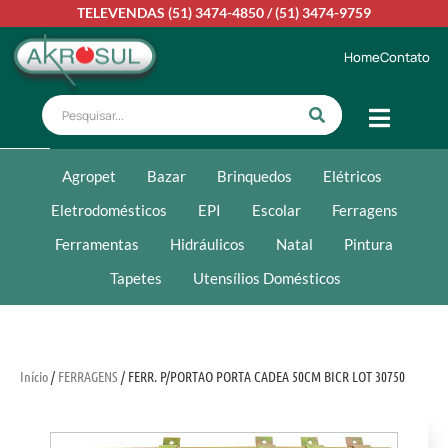
TELEVENDAS
(51) 3474-4850
/
(51) 3474-9759
Home
Contato
Agropet
Bazar
Brinquedos
Elétricos
Eletrodomésticos
EPI
Escolar
Ferragens
Ferramentas
Hidráulicos
Natal
Pintura
Tapetes
Utensílios Domésticos
Início
/
FERRAGENS
/ FERR. P/PORTAO PORTA CADEA 50CM BICR LOT 30750