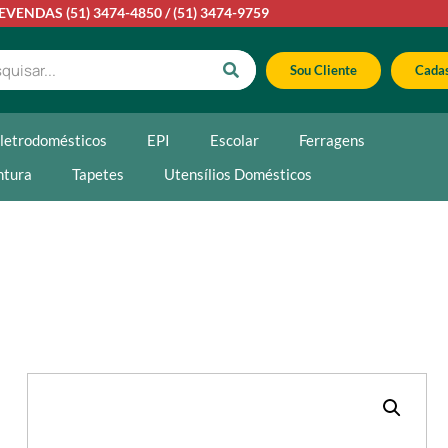
LEVENDAS
(51) 3474-4850
/
(51) 3474-9759
Sou Cliente
Cadas
letrodomésticos
EPI
Escolar
Ferragens
ntura
Tapetes
Utensílios Domésticos