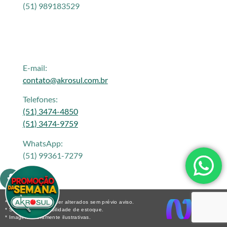
(51) 989183529
E-mail:
contato@akrosul.com.br
Telefones:
(51) 3474-4850
(51) 3474-9759
WhatsApp:
(51) 99361-7279
* Os preços podem ser alterados sem prévio aviso.
* Sujeito a disponibilidade de estoque.
* Imagens meramente ilustrativas.