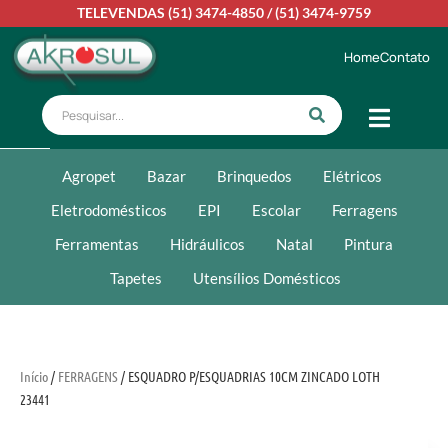
TELEVENDAS
(51) 3474-4850
/
(51) 3474-9759
Home
Contato
Agropet
Bazar
Brinquedos
Elétricos
Eletrodomésticos
EPI
Escolar
Ferragens
Ferramentas
Hidráulicos
Natal
Pintura
Tapetes
Utensílios Domésticos
Início
/
FERRAGENS
/ ESQUADRO P/ESQUADRIAS 10CM ZINCADO LOTH
23441