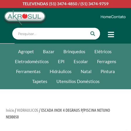
TELEVENDAS
(51) 3474-4850
/
(51) 3474-9759
Home
Contato
Agropet
Bazar
Brinquedos
Elétricos
Eletrodomésticos
EPI
Escolar
Ferragens
Ferramentas
Hidráulicos
Natal
Pintura
Tapetes
Utensílios Domésticos
Início
/
HIDRAULICOS
/ ESCADA INOX 4 DEGRAUS P/PISCINA NETUNO
NE00050