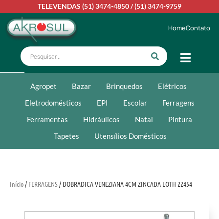
TELEVENDAS
(51) 3474-4850
/
(51) 3474-9759
Home
Contato
Agropet
Bazar
Brinquedos
Elétricos
Eletrodomésticos
EPI
Escolar
Ferragens
Ferramentas
Hidráulicos
Natal
Pintura
Tapetes
Utensílios Domésticos
Início
/
FERRAGENS
/ DOBRADICA VENEZIANA 4CM ZINCADA LOTH 22454