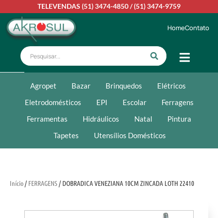
TELEVENDAS
(51) 3474-4850
/
(51) 3474-9759
Home
Contato
Agropet
Bazar
Brinquedos
Elétricos
Eletrodomésticos
EPI
Escolar
Ferragens
Ferramentas
Hidráulicos
Natal
Pintura
Tapetes
Utensílios Domésticos
Início
/
FERRAGENS
/ DOBRADICA VENEZIANA 10CM ZINCADA LOTH 22410