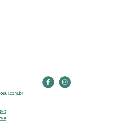
osul.com.br
850
759