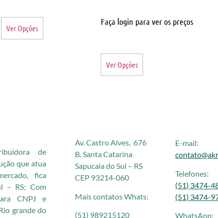
Faça login para ver os preços
Ver Opções
Ver Opções
Av. Castro Alves, 676
E-mail:
buidora de
B. Santa Catarina
contato@akr
rução que atua
Sapucaia do Sul – RS
Telefones:
rcado, fica
CEP 93214-060
(51) 3474-4
ul – RS; Com
Mais contatos Whats:
(51) 3474-9
 para CNPJ e
Rio grande do
(51) 989215120
WhatsApp: