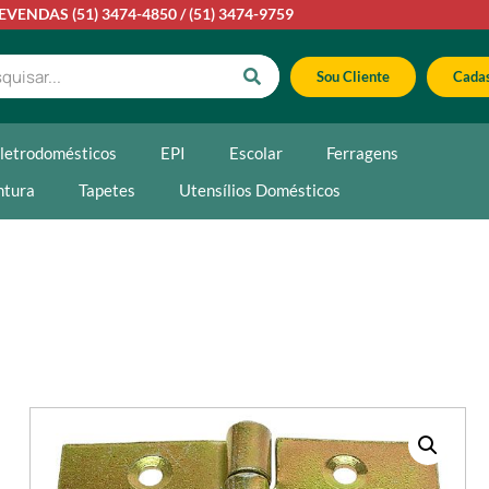
LEVENDAS
(51) 3474-4850
/
(51) 3474-9759
Sou Cliente
Cadas
letrodomésticos
EPI
Escolar
Ferragens
ntura
Tapetes
Utensílios Domésticos