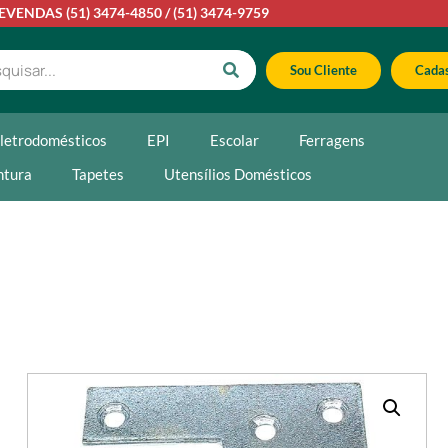
LEVENDAS
(51) 3474-4850
/
(51) 3474-9759
Sou Cliente
Cadas
letrodomésticos
EPI
Escolar
Ferragens
ntura
Tapetes
Utensílios Domésticos