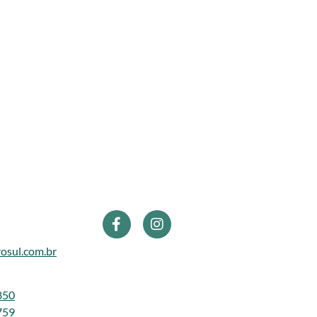
osul.com.br
850
759