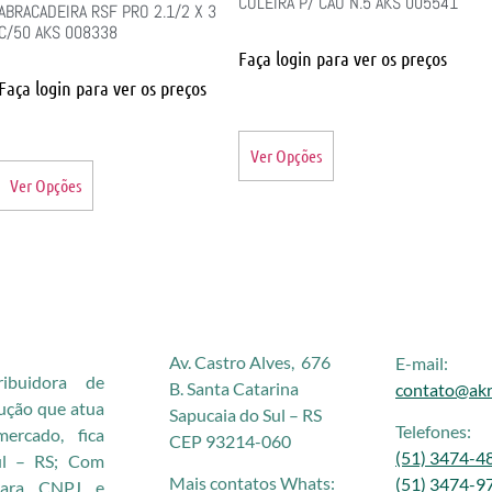
COLEIRA P/ CAO N.5 AKS 005541
ABRACADEIRA RSF PRO 2.1/2 X 3
C/50 AKS 008338
Faça login para ver os preços
Faça login para ver os preços
Ver Opções
Ver Opções
Av. Castro Alves, 676
E-mail:
buidora de
B. Santa Catarina
contato@akr
rução que atua
Sapucaia do Sul – RS
Telefones:
rcado, fica
CEP 93214-060
(51) 3474-4
ul – RS; Com
Mais contatos Whats:
(51) 3474-9
 para CNPJ e