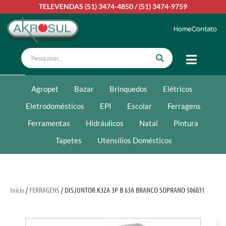
TELEVENDAS
(51) 3474-4850
/
(51) 3474-9759
Home
Contato
Agropet
Bazar
Brinquedos
Elétricos
Eletrodomésticos
EPI
Escolar
Ferragens
Ferramentas
Hidráulicos
Natal
Pintura
Tapetes
Utensílios Domésticos
Início
/
FERRAGENS
/ DISJUNTOR K32A 3P B 63A BRANCO SOPRANO 506031