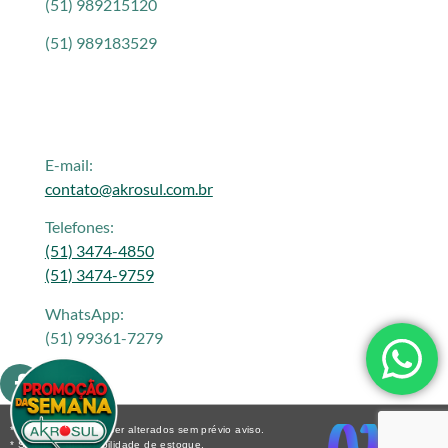
(51) 989215120
(51) 989183529
E-mail:
contato@akrosul.com.br
Telefones:
(51) 3474-4850
(51) 3474-9759
WhatsApp:
(51) 99361-7279
* Os preços podem ser alterados sem prévio aviso.
* Sujeito a disponibilidade de estoque.