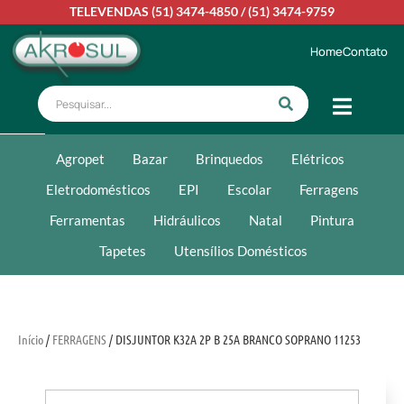
TELEVENDAS
(51) 3474-4850
/
(51) 3474-9759
Home
Contato
Agropet
Bazar
Brinquedos
Elétricos
Eletrodomésticos
EPI
Escolar
Ferragens
Ferramentas
Hidráulicos
Natal
Pintura
Tapetes
Utensílios Domésticos
Início
/
FERRAGENS
/ DISJUNTOR K32A 2P B 25A BRANCO SOPRANO 11253