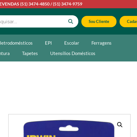
LEVENDAS
(51) 3474-4850
/
(51) 3474-9759
Sou Cliente
Cadas
letrodomésticos
EPI
Escolar
Ferragens
ntura
Tapetes
Utensílios Domésticos