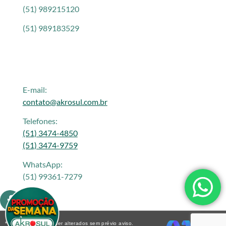
(51) 989215120
(51) 989183529
E-mail:
contato@akrosul.com.br
Telefones:
(51) 3474-4850
(51) 3474-9759
WhatsApp:
(51) 99361-7279
* Os preços podem ser alterados sem prévio aviso.