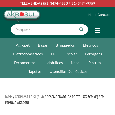
TELEVENDAS
(51) 3474-4850
/
(51) 3474-9759
Home
Contato
Agropet
Bazar
Brinquedos
Elétricos
Eletrodomésticos
EPI
Escolar
Ferragens
Ferramentas
Hidráulicos
Natal
Pintura
Tapetes
Utensílios Domésticos
Início
/
GERPLAST LAISI (SIM)
/ DESEMPENADEIRA PRETA 14X27CM (P) SEM
ESPUMA AKROSUL