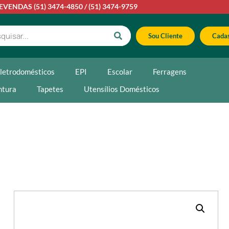
LEVENDAS
(51) 3474-4850
/
(51) 3474-9759
Sou Cliente
Cadas
letrodomésticos
EPI
Escolar
Ferragens
ntura
Tapetes
Utensílios Domésticos