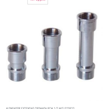
ALONGADOR EXTENSAO CROMADA 8CM 1/2 AKS 023833