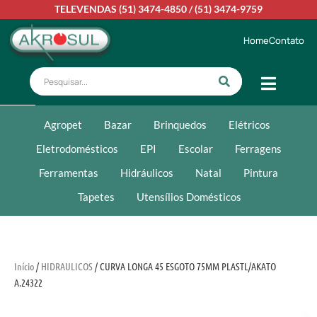
TELEVENDAS
(51) 3474-4850
/
(51) 3474-9759
Home
Contato
Agropet
Bazar
Brinquedos
Elétricos
Eletrodomésticos
EPI
Escolar
Ferragens
Ferramentas
Hidráulicos
Natal
Pintura
Tapetes
Utensílios Domésticos
Início
/
HIDRAULICOS
/ CURVA LONGA 45 ESGOTO 75MM PLASTL/AKATO
A.24322