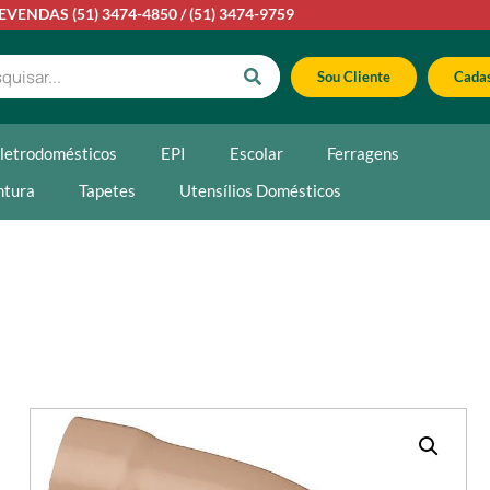
LEVENDAS
(51) 3474-4850
/
(51) 3474-9759
Sou Cliente
Cadas
letrodomésticos
EPI
Escolar
Ferragens
ntura
Tapetes
Utensílios Domésticos