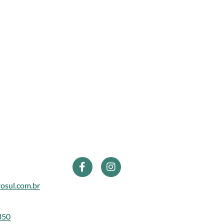
osul.com.br
850