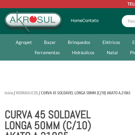
TE
Home
Contato
Agropet
Bazar
Brinquedos
Elétricos
E
Ferramentas
Hidráulicos
Natal
Pi
Início
/
HIDRAULICOS
/ CURVA 45 SOLDAVEL LONGA 50MM (C/10) AKATO A.21065
CURVA 45 SOLDAVEL
LONGA 50MM (C/10)