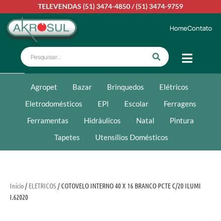
TELEVENDAS
(51) 3474-4850
/
(51) 3474-9759
Home
Contato
Agropet
Bazar
Brinquedos
Elétricos
Eletrodomésticos
EPI
Escolar
Ferragens
Ferramentas
Hidráulicos
Natal
Pintura
Tapetes
Utensílios Domésticos
Início
/
ELETRICOS
/ COTOVELO INTERNO 40 X 16 BRANCO PCTE C/20 ILUMI
I.62020