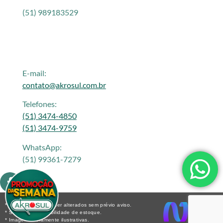
(51) 989183529
E-mail:
contato@akrosul.com.br
Telefones:
(51) 3474-4850
(51) 3474-9759
WhatsApp:
(51) 99361-7279
* Os preços podem ser alterados sem prévio aviso.
* Sujeito a disponibilidade de estoque.
* Imagens meramente ilustrativas.