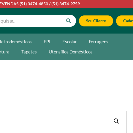
LEVENDAS
(51) 3474-4850
/
(51) 3474-9759
Sou Cliente
Cadas
letrodomésticos
EPI
Escolar
Ferragens
ntura
Tapetes
Utensílios Domésticos