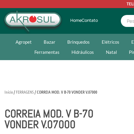
TE
Home
Contato
Agropet
Bazar
Brinquedos
Elétricos
E
Ferramentas
Hidráulicos
Natal
Pi
Início
/
FERRAGENS
/ CORREIA MOD. V B-70 VONDER V.07000
CORREIA MOD. V B-70
VONDER V.07000