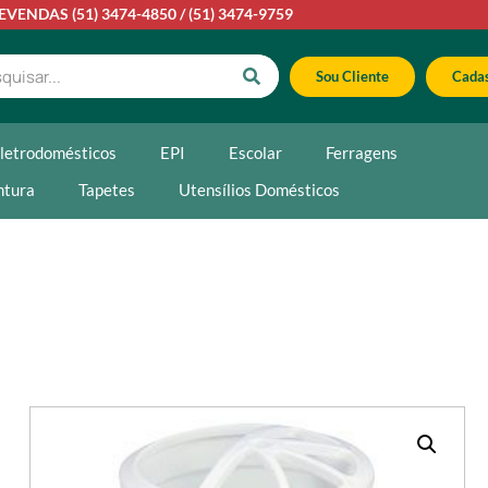
LEVENDAS
(51) 3474-4850
/
(51) 3474-9759
Sou Cliente
Cadas
letrodomésticos
EPI
Escolar
Ferragens
ntura
Tapetes
Utensílios Domésticos