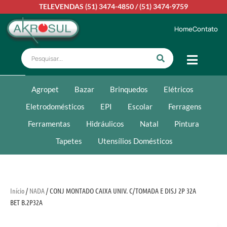
TELEVENDAS
(51) 3474-4850
/
(51) 3474-9759
Home
Contato
Agropet
Bazar
Brinquedos
Elétricos
Eletrodomésticos
EPI
Escolar
Ferragens
Ferramentas
Hidráulicos
Natal
Pintura
Tapetes
Utensílios Domésticos
Início
/
NADA
/ CONJ MONTADO CAIXA UNIV. C/TOMADA E DISJ 2P 32A
BET B.2P32A