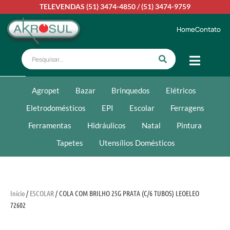
TELEVENDAS
(51) 3474-4850
/
(51) 3474-9759
Home
Contato
Agropet
Bazar
Brinquedos
Elétricos
Eletrodomésticos
EPI
Escolar
Ferragens
Ferramentas
Hidráulicos
Natal
Pintura
Tapetes
Utensílios Domésticos
Início
/
ESCOLAR
/ COLA COM BRILHO 25G PRATA (C/6 TUBOS) LEOELEO
72602