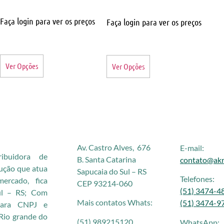
Faça login para ver os preços
Faça login para ver os preços
Ver Opções
Ver Opções
Av. Castro Alves, 676
E-mail:
buidora de
B. Santa Catarina
contato@akr
rução que atua
Sapucaia do Sul – RS
Telefones:
rcado, fica
CEP 93214-060
(51) 3474-4
ul – RS; Com
Mais contatos Whats:
(51) 3474-9
 para CNPJ e
Rio grande do
(51) 989215120
WhatsApp: