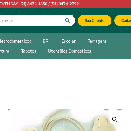
LEVENDAS
(51) 3474-4850
/
(51) 3474-9759
Sou Cliente
Cadas
letrodomésticos
EPI
Escolar
Ferragens
ntura
Tapetes
Utensílios Domésticos