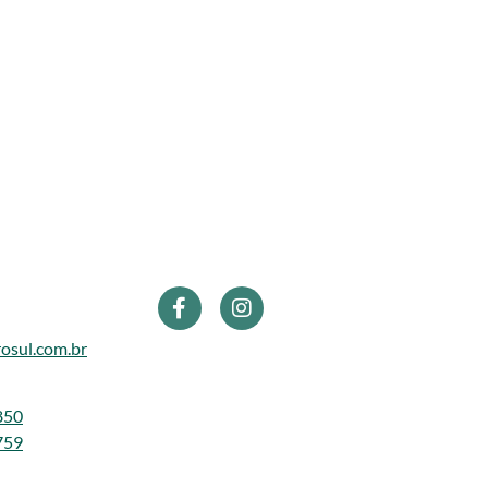
osul.com.br
850
759