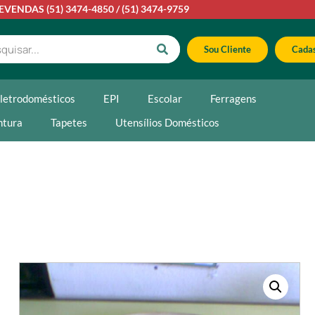
LEVENDAS
(51) 3474-4850
/
(51) 3474-9759
Sou Cliente
Cadas
letrodomésticos
EPI
Escolar
Ferragens
ntura
Tapetes
Utensílios Domésticos