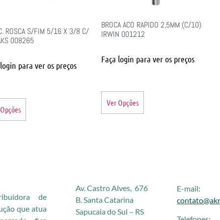
BROCA ACO RAPIDO 2,5MM (C/10)
. ROSCA S/FIM 5/16 X 3/8 C/
IRWIN 001212
AKS 008265
Faça login para ver os preços
login para ver os preços
Ver Opções
 Opções
Av. Castro Alves, 676
E-mail:
buidora de
B. Santa Catarina
contato@akr
rução que atua
Sapucaia do Sul – RS
Telefones: