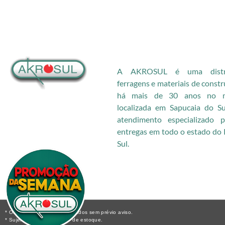
A AKROSUL é uma distri
ferragens e materiais de const
há mais de 30 anos no me
localizada em Sapucaia do S
atendimento especializado
entregas em todo o estado do 
Sul.
* Os preços podem ser alterados sem prévio aviso.
* Sujeito a disponibilidade de estoque.