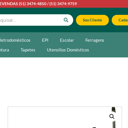
LEVENDAS
(51) 3474-4850
/
(51) 3474-9759
Sou Cliente
Cadas
letrodomésticos
EPI
Escolar
Ferragens
ntura
Tapetes
Utensílios Domésticos