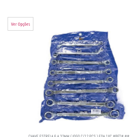
Ver Opções
CHAVE ESTRELA 6 A 32MM (JOGO C/12 PCS ) EDA 1XC #BFT# ##