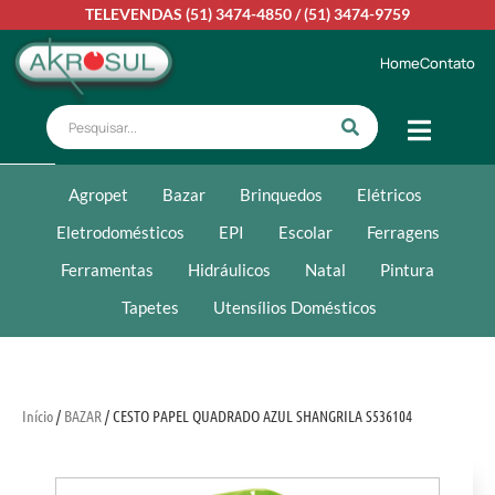
TELEVENDAS
(51) 3474-4850
/
(51) 3474-9759
Home
Contato
Agropet
Bazar
Brinquedos
Elétricos
Eletrodomésticos
EPI
Escolar
Ferragens
Ferramentas
Hidráulicos
Natal
Pintura
Tapetes
Utensílios Domésticos
Início
/
BAZAR
/ CESTO PAPEL QUADRADO AZUL SHANGRILA S536104