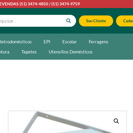
LEVENDAS
(51) 3474-4850
/
(51) 3474-9759
Sou Cliente
Cadas
letrodomésticos
EPI
Escolar
Ferragens
ntura
Tapetes
Utensílios Domésticos