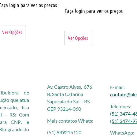
Faça login para ver os preços
Faça login para ver os preços
Ver Opções
Ver Opções
Av. Castro Alves, 676
E-mail:
buidora de
B. Santa Catarina
contato@akr
rução que atua
Sapucaia do Sul – RS
Telefones:
rcado, fica
CEP 93214-060
(51) 3474-4
ul – RS; Com
Mais contatos Whats:
(51) 3474-9
 para CNPJ e
Rio grande do
(51) 989215120
WhatsApp: