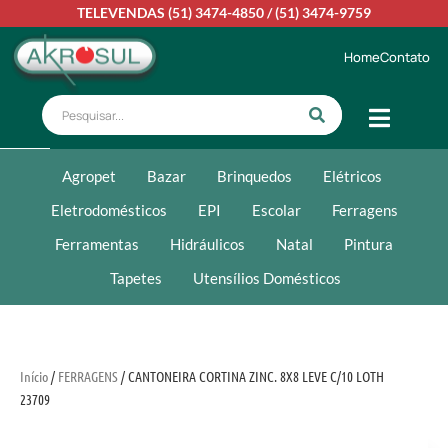
TELEVENDAS
(51) 3474-4850
/
(51) 3474-9759
Home
Contato
Agropet
Bazar
Brinquedos
Elétricos
Eletrodomésticos
EPI
Escolar
Ferragens
Ferramentas
Hidráulicos
Natal
Pintura
Tapetes
Utensílios Domésticos
Início
/
FERRAGENS
/ CANTONEIRA CORTINA ZINC. 8X8 LEVE C/10 LOTH
23709