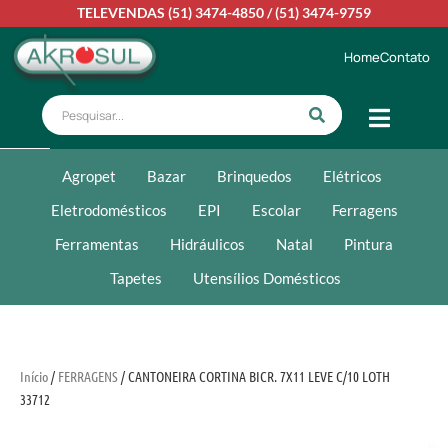
TELEVENDAS
(51) 3474-4850
/
(51) 3474-9759
Home
Contato
Agropet
Bazar
Brinquedos
Elétricos
Eletrodomésticos
EPI
Escolar
Ferragens
Ferramentas
Hidráulicos
Natal
Pintura
Tapetes
Utensílios Domésticos
Início
/
FERRAGENS
/ CANTONEIRA CORTINA BICR. 7X11 LEVE C/10 LOTH
33712