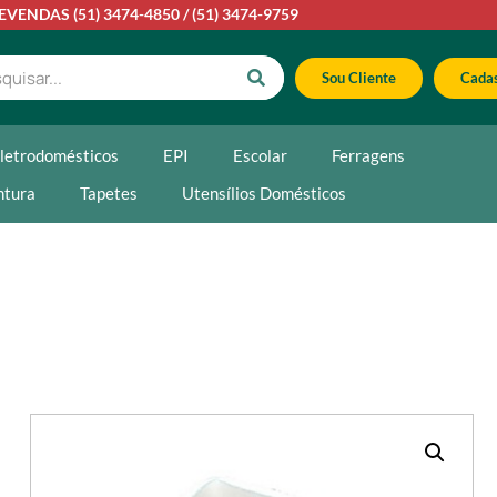
LEVENDAS
(51) 3474-4850
/
(51) 3474-9759
Sou Cliente
Cadas
letrodomésticos
EPI
Escolar
Ferragens
ntura
Tapetes
Utensílios Domésticos