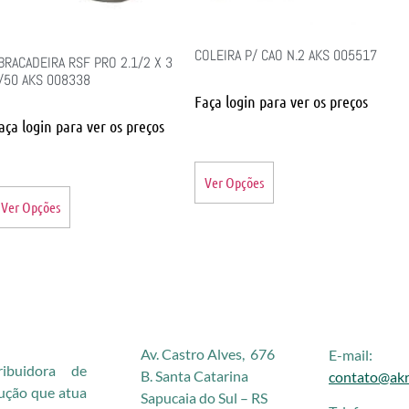
COLEIRA P/ CAO N.2 AKS 005517
BRACADEIRA RSF PRO 2.1/2 X 3
/50 AKS 008338
Faça login para ver os preços
aça login para ver os preços
Ver Opções
Ver Opções
Av. Castro Alves, 676
E-mail:
buidora de
B. Santa Catarina
contato@akr
rução que atua
Sapucaia do Sul – RS