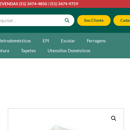
LEVENDAS
(51) 3474-4850
/
(51) 3474-9759
Sou Cliente
Cadas
letrodomésticos
EPI
Escolar
Ferragens
ntura
Tapetes
Utensílios Domésticos