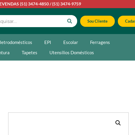
LEVENDAS
(51) 3474-4850
/
(51) 3474-9759
Sou Cliente
Cadas
letrodomésticos
EPI
Escolar
Ferragens
ntura
Tapetes
Utensílios Domésticos