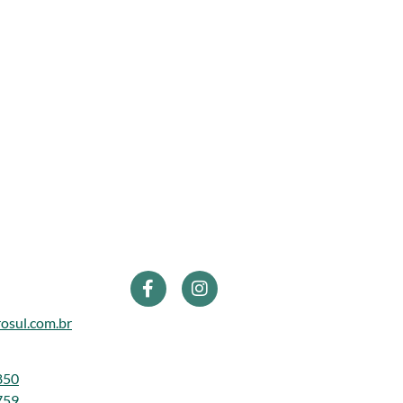
osul.com.br
850
759