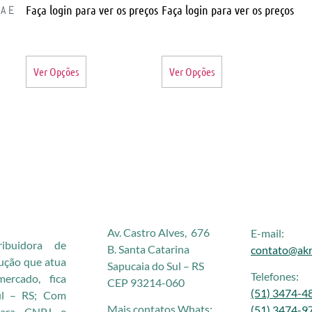
Faça login para ver os preços
Faça login para ver os preços
A E
Ver Opções
Ver Opções
Av. Castro Alves, 676
E-mail:
buidora de
B. Santa Catarina
contato@akr
rução que atua
Sapucaia do Sul – RS
Telefones:
rcado, fica
CEP 93214-060
(51) 3474-4
ul – RS; Com
Mais contatos Whats:
(51) 3474-9
 para CNPJ e