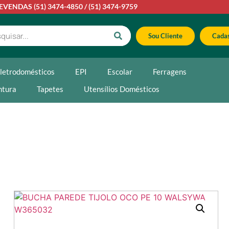
LEVENDAS
(51) 3474-4850
/
(51) 3474-9759
Sou Cliente
Cadas
letrodomésticos
EPI
Escolar
Ferragens
ntura
Tapetes
Utensílios Domésticos