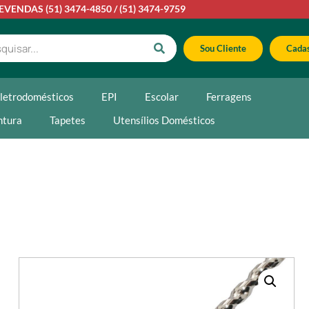
LEVENDAS
(51) 3474-4850
/
(51) 3474-9759
Sou Cliente
Cadas
letrodomésticos
EPI
Escolar
Ferragens
ntura
Tapetes
Utensílios Domésticos