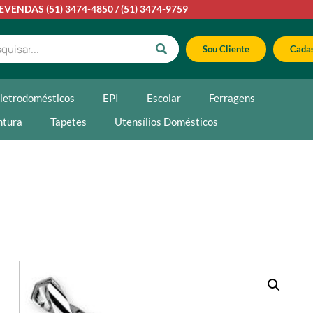
LEVENDAS
(51) 3474-4850
/
(51) 3474-9759
Sou Cliente
Cadas
letrodomésticos
EPI
Escolar
Ferragens
ntura
Tapetes
Utensílios Domésticos