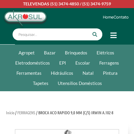
TELEVENDAS
(51) 3474-4850
/
(51) 3474-9759
Home
Contato
Agropet
Bazar
Brinquedos
Elétricos
Eletrodomésticos
EPI
Escolar
Ferragens
Ferramentas
Hidráulicos
Natal
Pintura
Tapetes
Utensílios Domésticos
Início
/
FERRAGENS
/ BROCA ACO RAPIDO 9,0 MM (C/5) IRWIN A.102-8