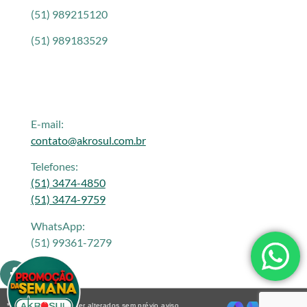
(51) 989215120
(51) 989183529
E-mail:
contato@akrosul.com.br
Telefones:
(51) 3474-4850
(51) 3474-9759
WhatsApp:
(51) 99361-7279
* Os preços podem ser alterados sem prévio aviso.