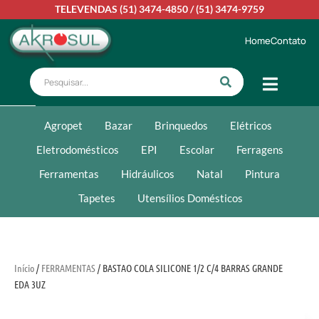
TELEVENDAS
(51) 3474-4850
/
(51) 3474-9759
Home
Contato
Agropet
Bazar
Brinquedos
Elétricos
Eletrodomésticos
EPI
Escolar
Ferragens
Ferramentas
Hidráulicos
Natal
Pintura
Tapetes
Utensílios Domésticos
Início
/
FERRAMENTAS
/ BASTAO COLA SILICONE 1/2 C/4 BARRAS GRANDE
EDA 3UZ