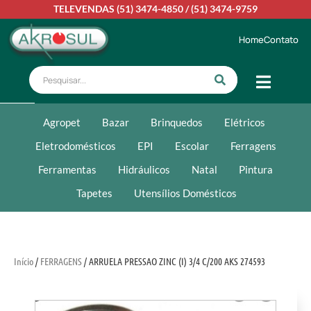
TELEVENDAS
(51) 3474-4850
/
(51) 3474-9759
Home
Contato
Agropet
Bazar
Brinquedos
Elétricos
Eletrodomésticos
EPI
Escolar
Ferragens
Ferramentas
Hidráulicos
Natal
Pintura
Tapetes
Utensílios Domésticos
Início
/
FERRAGENS
/ ARRUELA PRESSAO ZINC (I) 3/4 C/200 AKS 274593