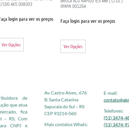
BROCA ACO RAPIDO 6,5 MM ( C/10 )
C/100 AKS 008303
IRWIN 001264
Faça login para ver os preços
Faça login para ver os preços
Ver Opções
Ver Opções
Av. Castro Alves, 676
E-mail:
buidora de
B. Santa Catarina
contato@akr
rução que atua
Sapucaia do Sul – RS
Telefones:
rcado, fica
CEP 93214-060
(51) 3474-4
ul – RS; Com
Mais contatos Whats:
(51) 3474-9
 para CNPJ e