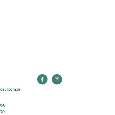
osul.com.br
850
759