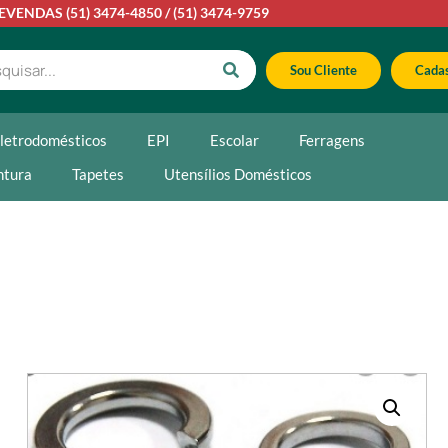
LEVENDAS
(51) 3474-4850
/
(51) 3474-9759
Sou Cliente
Cadas
letrodomésticos
EPI
Escolar
Ferragens
ntura
Tapetes
Utensílios Domésticos