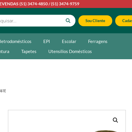
LEVENDAS
(51) 3474-4850
/
(51) 3474-9759
Sou Cliente
Cadas
letrodomésticos
EPI
Escolar
Ferragens
ntura
Tapetes
Utensílios Domésticos
861E