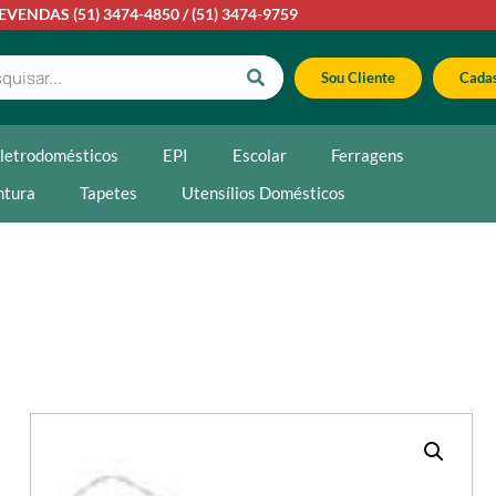
LEVENDAS
(51) 3474-4850
/
(51) 3474-9759
Sou Cliente
Cadas
letrodomésticos
EPI
Escolar
Ferragens
ntura
Tapetes
Utensílios Domésticos